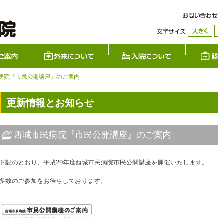
コ
ン
城市民病院
当院のご案内
外来について
入院につ
テ
ン
ツ
病院『市民公開講座』のご案内
へ
移
動
更新情報とお知らせ
西城市民病院『市民公開講座』のご案内
下記のとおり、平成29年度西城市民病院市民公開講座を開催いたします。
多数のご参加をお待ちしております。